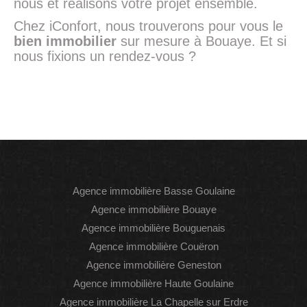
nous et réalisons votre projet ensemble.
Chez iConfort, nous trouverons pour vous le
bien immobilier
sur mesure à Bouaye. Et si
nous fixions un rendez-vous ?
Agence immobilière Basse Goulaine
Agence immobilière Bouaye
Agence immobilière Bouguenais
Agence immobilière Couëron
Agence immobilière Geneston
Agence immobilière Haute Goulaine
Agence immobilière La Chapelle sur Erdre