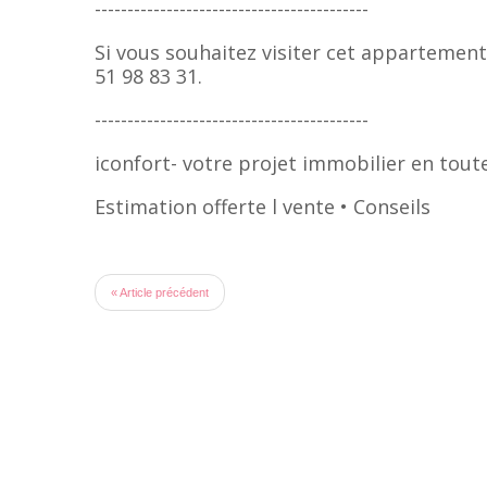
------------------------------------------
Si vous souhaitez visiter cet appartemen
51 98 83 31.
------------------------------------------
iconfort- votre projet immobilier en tout
Estimation offerte l vente • Conseils
« Article précédent