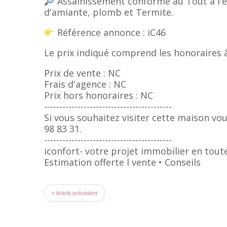
Assainissement conforme au Tout à l'ég
d'amiante, plomb et Termite.
Référence annonce : iC46
Le prix indiqué comprend les honoraires à
Prix de vente : NC
Frais d'agence : NC
Prix hors honoraires : NC
------------------------------------------
Si vous souhaitez visiter cette maison vo
98 83 31.
------------------------------------------
iconfort- votre projet immobilier en tout
Estimation offerte l vente • Conseils
« Article précédent