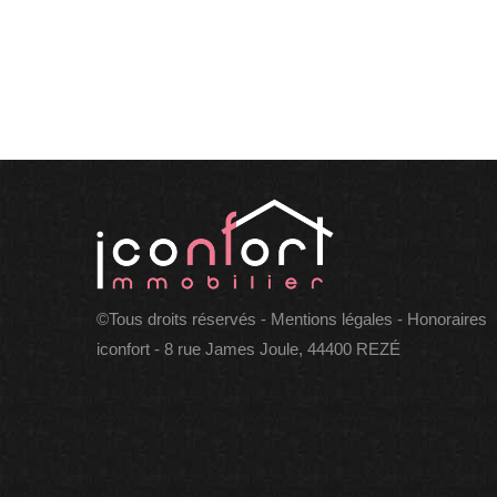
©Tous droits réservés -
Mentions légales
-
Honoraires
iconfort - 8 rue James Joule, 44400 REZÉ