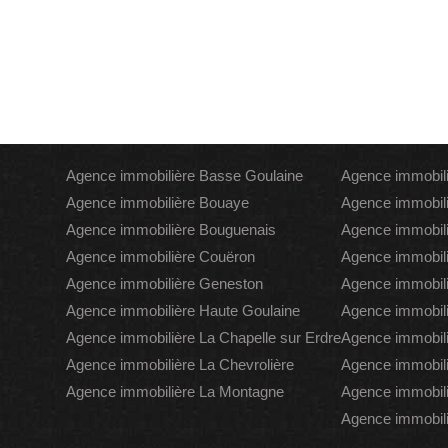
Agence immobilière Basse Goulaine
Agence immobili
Agence immobilière Bouaye
Agence immobili
Agence immobilière Bouguenais
Agence immobil
Agence immobilière Couëron
Agence immobili
Agence immobilière Geneston
Agence immobili
Agence immobilière Haute Goulaine
Agence immobili
Agence immobilière La Chapelle sur Erdre
Agence immobili
Agence immobilière La Chevrolière
Agence immobili
Agence immobilière La Montagne
Agence immobili
Agence immobili