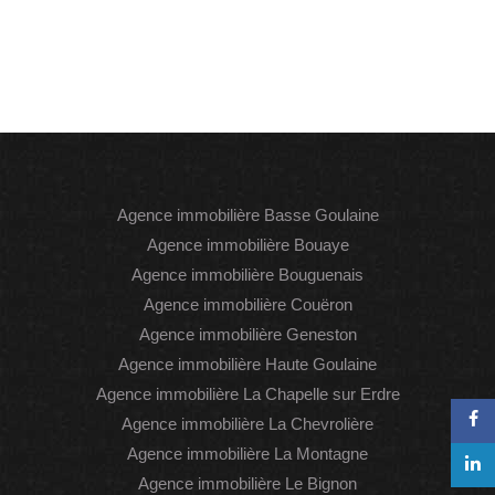
Agence immobilière Basse Goulaine
Agence immobilière Bouaye
Agence immobilière Bouguenais
Agence immobilière Couëron
Agence immobilière Geneston
Agence immobilière Haute Goulaine
Agence immobilière La Chapelle sur Erdre
Agence immobilière La Chevrolière
Agence immobilière La Montagne
Agence immobilière Le Bignon