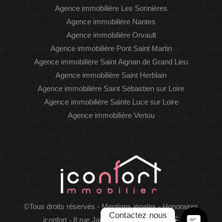
Agence immobilière Les Sorinières
Agence immobilière Nantes
Agence immobilière Orvault
Agence immobilière Pont Saint Martin
Agence immobilière Saint Aignan de Grand Lieu
Agence immobilière Saint Herblain
Agence immobilière Saint Sébastien sur Loire
Agence immobilière Sainte Luce sur Loire
Agence immobilière Vertou
WhatsAp
Faceboo
©Tous droits réservés -
Mentions légales
-
Honoraires
Contactez nous
iconfort - 8 rue James Joule, 44400 REZÉ