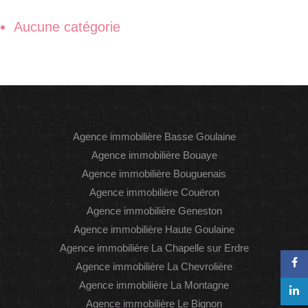
Aucune catégorie
Agence immobilière Basse Goulaine
Agence immobilière Bouaye
Agence immobilière Bouguenais
Agence immobilière Couëron
Agence immobilière Geneston
Agence immobilière Haute Goulaine
Agence immobilière La Chapelle sur Erdre
Agence immobilière La Chevrolière
Agence immobilière La Montagne
Agence immobilière Le Bignon