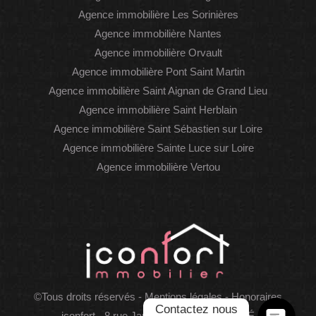
Agence immobilière Les Sorinières
Agence immobilière Nantes
Agence immobilière Orvault
Agence immobilière Pont Saint Martin
Agence immobilière Saint Aignan de Grand Lieu
Agence immobilière Saint Herblain
Agence immobilière Saint Sébastien sur Loire
Agence immobilière Sainte Luce sur Loire
Agence immobilière Vertou
WhatsAp
Faceboo
©Tous droits réservés -
Mentions légales
-
Honoraires
Contactez nous
iconfort - 8 rue James Joule, 44400 REZÉ