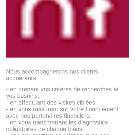
Nous accompagnerons nos clients
acquéreurs:
- en prenant vos critères de recherches et
vos besoins.
- en effectuant des visites ciblées.
- en vous rassurant sur votre financement
avec nos partenaires financiers.
- en vous transmettant les diagnostics
obligatoires de chaque biens.